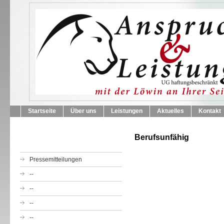
Startseite
Über uns
Leistungen
Aktuelles
Kontakt
Berufsunfähig
Pressemitteilungen
--
--
--
--