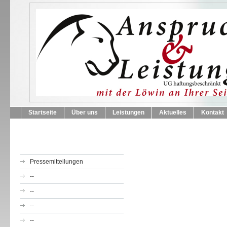
Startseite
Über uns
Leistungen
Aktuelles
Kontakt
Pressemitteilungen
--
--
--
--